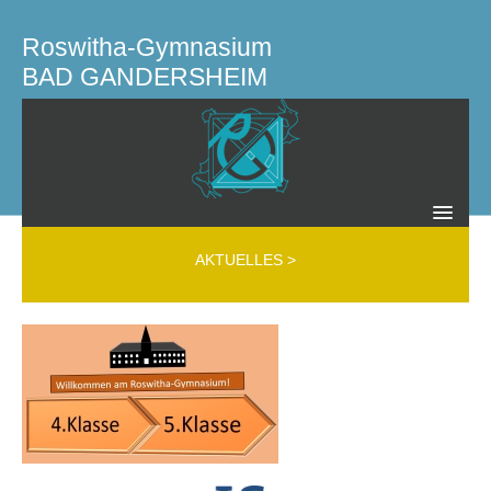
Roswitha-Gymnasium
BAD GANDERSHEIM
SCHULLEITUNG KOLLEGIUM GREMIEN
AKTUELLES
>
Schulleitung
Kollegium
Mobbing Interventions Team (MIT)
Beratungslehrer
Schülerfirma
Schülervertretung
Schulelternrat
Elternverein