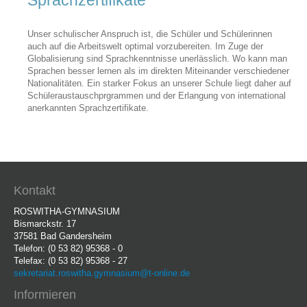
Schulfahrten
Vorstellung der Schule und Fotorundgang
Unser schulischer Anspruch ist, die Schüler und Schülerinnen
auch auf die Arbeitswelt optimal vorzubereiten. Im Zuge der
Bildergalerie
Globalisierung sind Sprachkenntnisse unerlässlich. Wo kann man
Abiturjahrgänge
Sprachen besser lernen als im direkten Miteinander verschiedener
Nationalitäten. Ein starker Fokus an unserer Schule liegt daher auf
Verpflegung
Schüleraustauschprgrammen und der Erlangung von international
Sprachzertifikate
anerkannten Sprachzertifikate.
SEKUNDARSTUFE I
Arbeitsgemeinschaften
SEKUNDARSTUFE II
Einführungsphase
Qualifikationsphase
Kontakt
Studium Niedersachsen
ROSWITHA-GYMNASIUM
Bismarckstr. 17
INFORMATIONEN FÜR GRUNDSCHULELTERN
37581 Bad Gandersheim
Telefon: (0 53 82) 95368 - 0
Telefax: (0 53 82) 95368 - 27
sekretariat.roswitha.gymnasium@t-online.de
Informieren