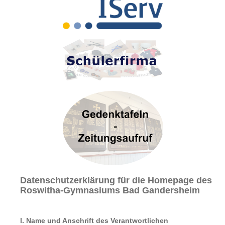
Sekretariat
Kontakt
INFORMATIONEN & FORMULARE KONZEPTE
Schulordnung/Pausenordnung
Konzepte
Elternbriefe
Information & Formulare
Schulkonzept
Fächervorstellung
SCHULLEBEN & AKTUELLES
Aktuelle Berichte
Highlights
Geschichte des Gymnasiums
Gedenktafeln
Datenschutzerklärung für die Homepage des
Bibliothek
Roswitha-Gymnasiums Bad Gandersheim
Roswitha von Gandersheim
Tintenklex
I. Name und Anschrift des Verantwortlichen
Schüleraustausch Skegness - Bericht