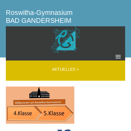
Roswitha-Gymnasium
BAD GANDERSHEIM
SCHULLEITUNG KOLLEGIUM GREMIEN
AKTUELLES
>
Schulleitung
Kollegium
Mobbing Interventions Team (MIT)
Beratungslehrer
Schülerfirma
Schülervertretung
Schulelternrat
Elternverein