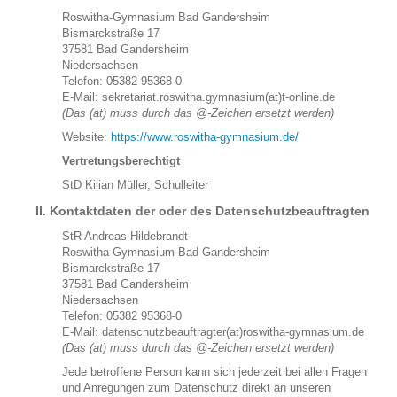
Schulfahrten
Roswitha-Gymnasium Bad Gandersheim
Bismarckstraße 17
Vorstellung der Schule und Fotorundgang
37581 Bad Gandersheim
Bildergalerie
Niedersachsen
Telefon: 05382 95368-0
Abiturjahrgänge
E-Mail: sekretariat.roswitha.gymnasium(at)t-online.de
Verpflegung
(Das (at) muss durch das @-Zeichen ersetzt werden)
Sprachzertifikate
Website:
https://www.roswitha-gymnasium.de/
SEKUNDARSTUFE I
Vertretungsberechtigt
Arbeitsgemeinschaften
StD Kilian Müller, Schulleiter
SEKUNDARSTUFE II
II. Kontaktdaten der oder des Datenschutzbeauftragten
Einführungsphase
StR Andreas Hildebrandt
Qualifikationsphase
Roswitha-Gymnasium Bad Gandersheim
Studium Niedersachsen
Bismarckstraße 17
37581 Bad Gandersheim
INFORMATIONEN FÜR GRUNDSCHULELTERN
Niedersachsen
Telefon: 05382 95368-0
E-Mail: datenschutzbeauftragter(at)roswitha-gymnasium.de
(Das (at) muss durch das @-Zeichen ersetzt werden)
Jede betroffene Person kann sich jederzeit bei allen Fragen
und Anregungen zum Datenschutz direkt an unseren