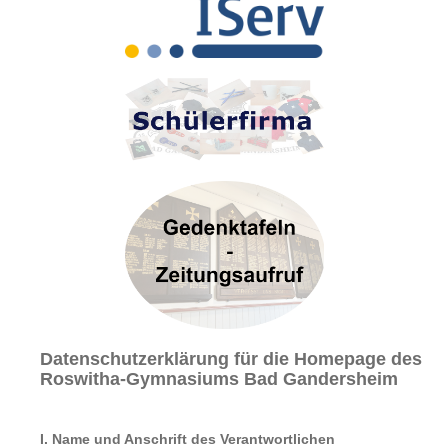
Sekretariat
Kontakt
INFORMATIONEN & FORMULARE KONZEPTE
Schulordnung/Pausenordnung
Konzepte
Elternbriefe
Information & Formulare
Schulkonzept
Fächervorstellung
SCHULLEBEN & AKTUELLES
Aktuelle Berichte
Highlights
Geschichte des Gymnasiums
Gedenktafeln
Datenschutzerklärung für die Homepage des
Bibliothek
Roswitha-Gymnasiums Bad Gandersheim
Roswitha von Gandersheim
Tintenklex
I. Name und Anschrift des Verantwortlichen
Schüleraustausch Skegness - Bericht