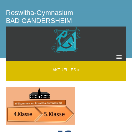
Roswitha-Gymnasium
BAD GANDERSHEIM
SCHULLEITUNG KOLLEGIUM GREMIEN
AKTUELLES
>
Schulleitung
Kollegium
Mobbing Interventions Team (MIT)
Beratungslehrer
Schülerfirma
Schülervertretung
Schulelternrat
Elternverein