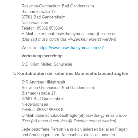
Schulfahrten
Roswitha-Gymnasium Bad Gandersheim
Bismarckstraße 17
Vorstellung der Schule und Fotorundgang
37581 Bad Gandersheim
Bildergalerie
Niedersachsen
Telefon: 05382 95368-0
Abiturjahrgänge
E-Mail: sekretariat.roswitha.gymnasium(at)t-online.de
Verpflegung
(Das (at) muss durch das @-Zeichen ersetzt werden)
Sprachzertifikate
Website:
https://www.roswitha-gymnasium.de/
SEKUNDARSTUFE I
Vertretungsberechtigt
Arbeitsgemeinschaften
StD Kilian Müller, Schulleiter
SEKUNDARSTUFE II
II. Kontaktdaten der oder des Datenschutzbeauftragten
Einführungsphase
StR Andreas Hildebrandt
Qualifikationsphase
Roswitha-Gymnasium Bad Gandersheim
Studium Niedersachsen
Bismarckstraße 17
37581 Bad Gandersheim
INFORMATIONEN FÜR GRUNDSCHULELTERN
Niedersachsen
Telefon: 05382 95368-0
E-Mail: datenschutzbeauftragter(at)roswitha-gymnasium.de
(Das (at) muss durch das @-Zeichen ersetzt werden)
Jede betroffene Person kann sich jederzeit bei allen Fragen
und Anregungen zum Datenschutz direkt an unseren