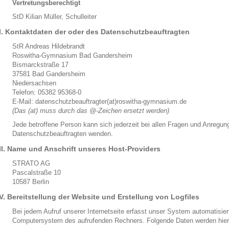
Vertretungsberechtigt
StD Kilian Müller, Schulleiter
II. Kontaktdaten der oder des Datenschutzbeauftragten
StR Andreas Hildebrandt
Roswitha-Gymnasium Bad Gandersheim
Bismarckstraße 17
37581 Bad Gandersheim
Niedersachsen
Telefon: 05382 95368-0
E-Mail: datenschutzbeauftragter(at)roswitha-gymnasium.de
(Das (at) muss durch das @-Zeichen ersetzt werden)
Jede betroffene Person kann sich jederzeit bei allen Fragen und Anregu
Datenschutzbeauftragten wenden.
III. Name und Anschrift unseres Host-Providers
STRATO AG
Pascalstraße 10
10587 Berlin
IV. Bereitstellung der Website und Erstellung von Logfiles
Bei jedem Aufruf unserer Internetseite erfasst unser System automatisie
Computersystem des aufrufenden Rechners. Folgende Daten werden hier