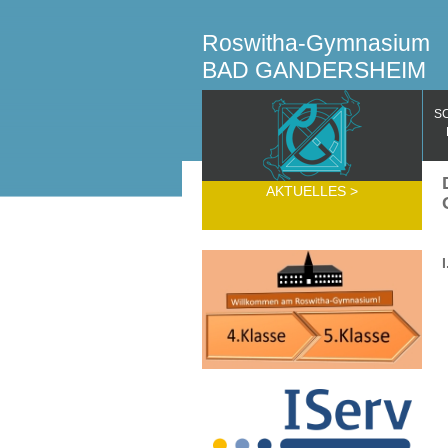
Roswitha-Gymnasium
BAD GANDERSHEIM
S
AKTUELLES
>