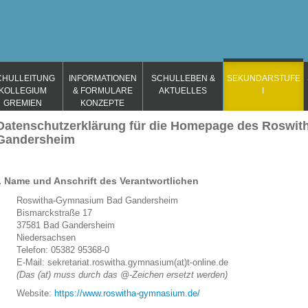
CHULLEITUNG
INFORMATIONEN
SCHULLEBEN &
SEKUNDARSTUFE
KOLLEGIUM
& FORMULARE
AKTUELLES
I
GREMIEN
KONZEPTE
Datenschutzerklärung für die Homepage des Roswi
Gandersheim
I. Name und Anschrift des Verantwortlichen
Roswitha-Gymnasium Bad Gandersheim
Bismarckstraße 17
37581 Bad Gandersheim
Niedersachsen
Telefon: 05382 95368-0
E-Mail: sekretariat.roswitha.gymnasium(at)t-online.de
(Das (at) muss durch das @-Zeichen ersetzt werden)
Website:
https://www.roswitha-gymnasium.de/