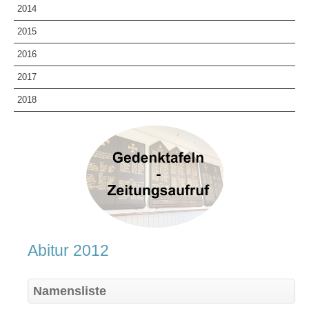
2014
Schulfahrten
Vorstellung der Schule und Fotorundgang
2015
Bildergalerie
2016
Abiturjahrgänge
2017
Verpflegung
2018
Sprachzertifikate
SEKUNDARSTUFE I
Arbeitsgemeinschaften
SEKUNDARSTUFE II
Einführungsphase
Qualifikationsphase
Studium Niedersachsen
INFORMATIONEN FÜR GRUNDSCHULELTERN
Abitur 2012
Namensliste