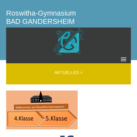
Roswitha-Gymnasium
BAD GANDERSHEIM
SCHULLEITUNG KOLLEGIUM GREMIEN
AKTUELLES
>
Schulleitung
Kollegium
Mobbing Interventions Team (MIT)
Beratungslehrer
Schülerfirma
Schülervertretung
Schulelternrat
Elternverein