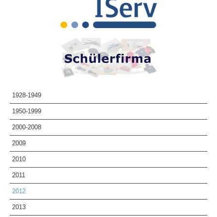
Sekretariat
Kontakt
INFORMATIONEN & FORMULARE KONZEPTE
Schulordnung/Pausenordnung
Konzepte
Elternbriefe
Information & Formulare
Schulkonzept
1928-1949
Fächervorstellung
1950-1999
SCHULLEBEN & AKTUELLES
Aktuelle Berichte
2000-2008
Highlights
2009
Geschichte des Gymnasiums
2010
Gedenktafeln
2011
Bibliothek
Roswitha von Gandersheim
2012
Tintenklex
2013
Schüleraustausch Skegness - Bericht