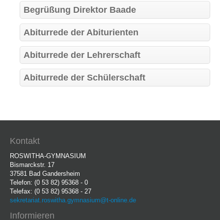
Begrüßung Direktor Baade
Abiturrede der Abiturienten
Abiturrede der Lehrerschaft
Abiturrede der Schülerschaft
Kontakt
ROSWITHA-GYMNASIUM
Bismarckstr. 17
37581 Bad Gandersheim
Telefon: (0 53 82) 95368 - 0
Telefax: (0 53 82) 95368 - 27
sekretariat.roswitha.gymnasium@t-online.de
Informieren